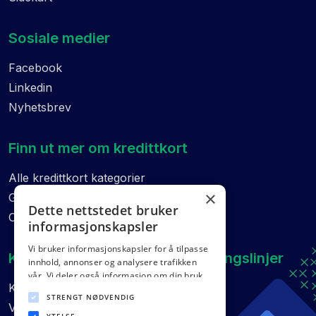
Sosiale medier
Facebook
Linkedin
Nyhetsbrev
Finn ut mer om kredittkort
Alle kredittkort kategorier
×
Guider
Dette nettstedet bruker
Ordliste
informasjonskapsler
Vi bruker informasjonskapsler for å tilpasse
Kvalitetskontroll og etiske retningslinjer
innhold, annonser og analysere trafikken
vår. Vi deler også informasjon om din bruk
Kvalitetskontroll
av nettstedet vårt med våre annonserings-
STRENGT NØDVENDIG
og analysepartnere som kan kombinere den
Vurderingsmodell
med annen informasjon du har gitt dem