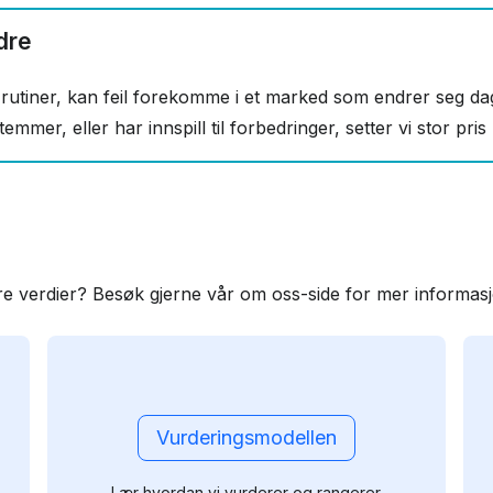
dre
rutiner, kan feil forekomme i et marked som endrer seg dag
mmer, eller har innspill til forbedringer, setter vi stor pris
re verdier? Besøk gjerne vår om oss-side for mer informas
Vurderingsmodellen
Lær hvordan vi vurderer og rangerer