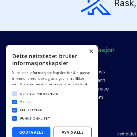
Rask,
×
Informasjon
Dette nettstedet bruker
informasjonskapsler
Om oss
Kontakt oss
Vi bruker informasjonskapsler for å tilpasse
innhold, annonser og analysere trafikken
Personvern
vår. Vi deler også informasjon om din bruk
Kundeservice
av nettstedet vårt med våre annonserings-
STRENGT NØDVENDIG
og analysepartnere som kan kombinere den
Presserom
med annen informasjon du har gitt dem
YTELSE
Sidekart
eller som de har samlet inn fra din bruk av
MÅLRETTING
tjenestene deres.
Personvernerklæring
FUNKSJONALITET
GODTA ALLE
AVVIS ALLE
Innholdet