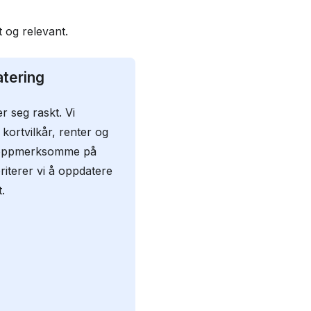
t og relevant.
tering
r seg raskt. Vi
kortvilkår, renter og
ir oppmerksomme på
riterer vi å oppdatere
.