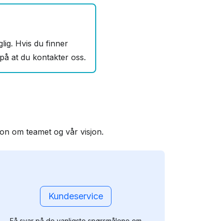
lig. Hvis du finner
 på at du kontakter oss.
jon om teamet og vår visjon.
Kundeservice
Få svar på de vanligste spørsmålene om