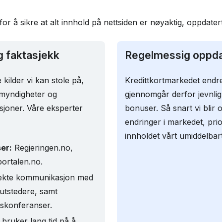
or å sikre at alt innhold på nettsiden er nøyaktig, oppdater
og faktasjekk
Regelmessig oppda
kilder vi kan stole på,
Kredittkortmarkedet endre
 myndigheter og
gjennomgår derfor jevnlig 
usjoner. Våre eksperter
bonuser. Så snart vi bl
endringer i markedet, prio
innholdet vårt umiddelbart
ser:
Regjeringen.no,
ortalen.no.
ekte kommunikasjon med
tutstedere, samt
nskonferanser.
 bruker lang tid på å