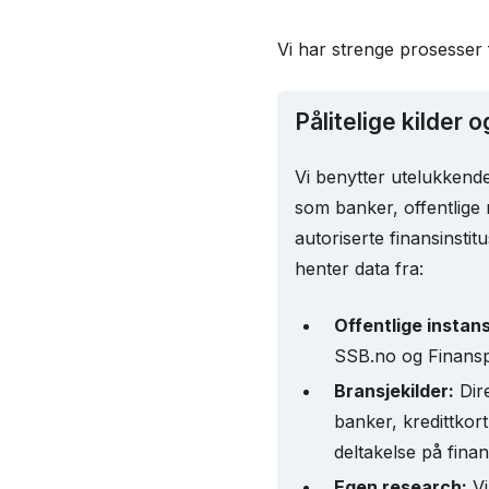
Vi har strenge prosesser f
Pålitelige kilder 
Vi benytter utelukkende 
som banker, offentlige
autoriserte finansinstit
henter data fra:
Offentlige instan
SSB.no og Finansp
Bransjekilder:
Dir
banker, kredittkor
deltakelse på fina
Egen research:
Vi