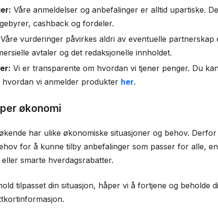
er:
Våre anmeldelser og anbefalinger er alltid upartiske. D
, gebyrer, cashback og fordeler.
Våre vurderinger påvirkes aldri av eventuelle partnerskap ell
rsielle avtaler og det redaksjonelle innholdet.
er:
Vi er transparente om hvordan vi tjener penger. Du ka
g hvordan vi anmelder produkter
her
.
typer økonomi
esøkende har ulike økonomiske situasjoner og behov. Derfor 
ehov for å kunne tilby anbefalinger som passer for alle, ent
r eller smarte hverdagsrabatter.
old tilpasset din situasjon, håper vi å fortjene og beholde di
ttkortinformasjon.