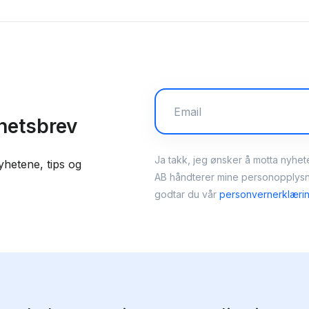
yhetsbrev
Ja takk, jeg ønsker å motta nyhet
yhetene, tips og
AB håndterer mine personopplysni
godtar du vår
personvernerklæri