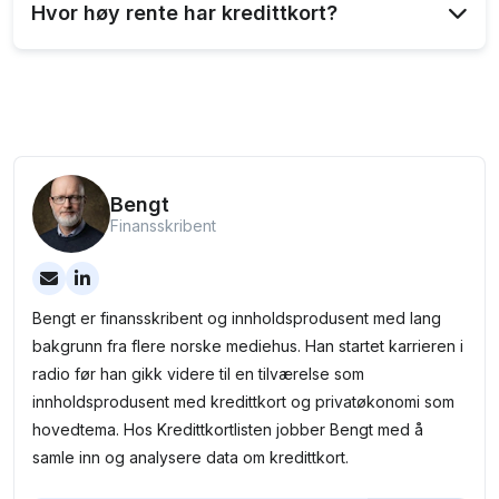
Hvor høy rente har kredittkort?
betale minst 3,5 % av utestående saldo. Vi
anbefaler alltid å betale hele beløpet innen den
Effektiv rente ligger vanligvis mellom 20 og 25 %.
rentefrie perioden (ofte opptil 45 dager) for å
Derfor lønner det seg å bruke kredittkort smart og
unngå høye renter.
betale hele saldoen innen fristen.
Bengt
Finansskribent
Bengt er finansskribent og innholdsprodusent med lang
bakgrunn fra flere norske mediehus. Han startet karrieren i
radio før han gikk videre til en tilværelse som
innholdsprodusent med kredittkort og privatøkonomi som
hovedtema. Hos Kredittkortlisten jobber Bengt med å
samle inn og analysere data om kredittkort.