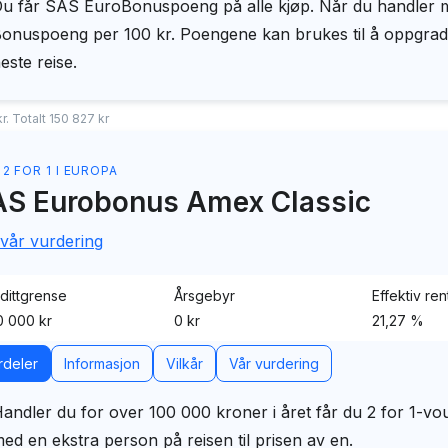
u får SAS EuroBonuspoeng på alle kjøp. Når du handler m
onuspoeng per 100 kr. Poengene kan brukes til å oppgradere 
este reise.
. Totalt 150 827 kr
 2 FOR 1 I EUROPA
S Eurobonus Amex Classic
 vår vurdering
dittgrense
Årsgebyr
Effektiv ren
 000 kr
0 kr
21,27 %
rdeler
Informasjon
Vilkår
Vår vurdering
andler du for over 100 000 kroner i året får du 2 for 1-v
ed en ekstra person på reisen til prisen av en.