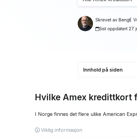
1
SAS Eur
Skrevet av
Bengt
V
Sist oppdatert 27. j
2
SAS Eur
3
SAS Euro
Innhold på siden
4
America
Hva er American Ex
Hvilke Amex kredittkort 
Amex-poeng vs SA
5
American
poeng
I Norge finnes det flere ulike American Exp
Hvor kan man bruk
6
American
Greit å vite før du 
Viktig informasjon