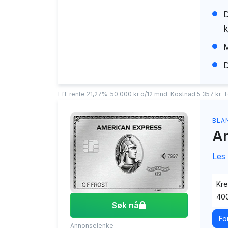
D
k
M
D
Eff. rente 21,27%. 50 000 kr o/12 mnd. Kostnad 5 357 kr. To
BLA
Am
Les
Kre
400
Søk nå
Fo
Annonselenke