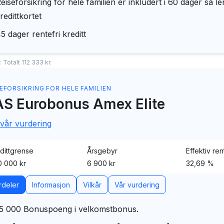
eiseforsikring for hele familien er inkludert i 60 dager så
redittkortet
5 dager rentefri kreditt
 Totalt 112 333 kr.
EFORSIKRING FOR HELE FAMILIEN
S Eurobonus Amex Elite
 vår vurdering
dittgrense
Årsgebyr
Effektiv ren
 000 kr
6 900 kr
32,69 %
rdeler
Informasjon
Vilkår
Vår vurdering
5 000 Bonuspoeng i velkomstbonus.