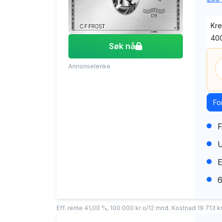
Kre
400
Søk nå
Annonselenke
Fo
F
U
E
6
Eff. rente 41,00 %, 100 000 kr o/12 mnd. Kostnad 19 713 kr.