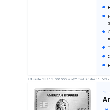
F
F
g
O
m
T
O
F
Eff. rente 38,27 %, 100 000 kr o/12 mnd. Kostnad 18 513 kr.
20 
Am
Les