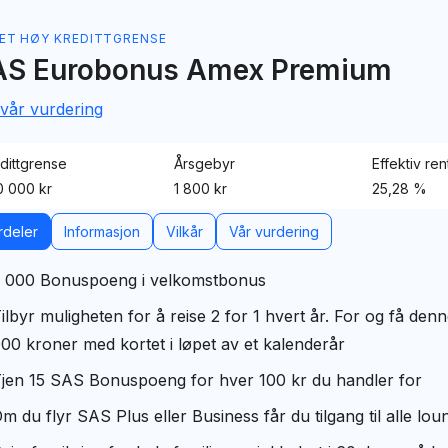
 Express Gold Card
ET HØY KREDITTGRENSE
AS Eurobonus Amex Premium
nturion
 vår vurdering
dittgrense
Årsgebyr
Effektiv ren
 000 kr
1 800 kr
25,28 %
rdeler
Informasjon
Vilkår
Vår vurdering
 000 Bonuspoeng i velkomstbonus
ilbyr muligheten for å reise 2 for 1 hvert år. For og få de
00 kroner med kortet i løpet av et kalenderår
jen 15 SAS Bonuspoeng for hver 100 kr du handler for
m du flyr SAS Plus eller Business får du tilgang til alle lo