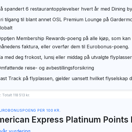
å spandert 6 restaurantopplevelser hvert år med Dining 
ri tilgang til blant annet OSL Premium Lounge på Garderm
lobalt
pptjen Membership Rewards-poeng på alle kjøp, som kan br
ånedens faktura, eller overfør dem til Eurobonus-poeng.
a med deg frokost, lunsj eller middag på utvalgte flyplas
mfattende reise- og avbestillingsforsikring
ast Track på flyplassen, gjelder uansett hvilket flyselskap 
 Totalt 118 513 kr.
EUROBONUSPOENG PER 100 KR.
erican Express Platinum Points 
 vår vurdering