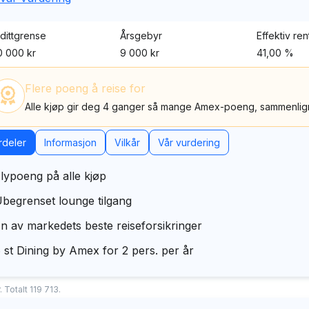
dittgrense
Årsgebyr
Effektiv ren
 000 kr
9 000 kr
41,00 %
Flere poeng å reise for
Alle kjøp gir deg 4 ganger så mange Amex-poeng, sammenlign
rdeler
Informasjon
Vilkår
Vår vurdering
lypoeng på alle kjøp
begrenset lounge tilgang
n av markedets beste reiseforsikringer
 st Dining by Amex for 2 pers. per år
 Totalt 119 713.