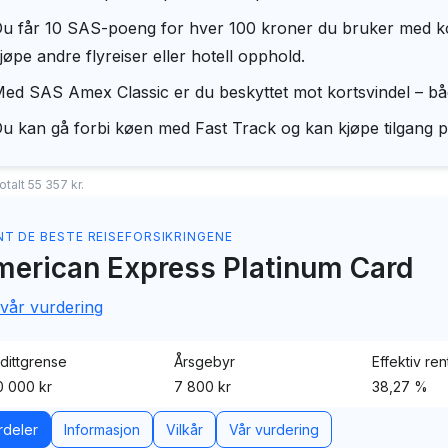
u får 10 SAS-poeng for hver 100 kroner du bruker med kor
jøpe andre flyreiser eller hotell opphold.
ed SAS Amex Classic er du beskyttet mot kortsvindel – båd
u kan gå forbi køen med Fast Track og kan kjøpe tilgang p
talt 55 357 kr.
NT DE BESTE REISEFORSIKRINGENE
erican Express Platinum Card
 vår vurdering
dittgrense
Årsgebyr
Effektiv ren
 000 kr
7 800 kr
38,27 %
rdeler
Informasjon
Vilkår
Vår vurdering