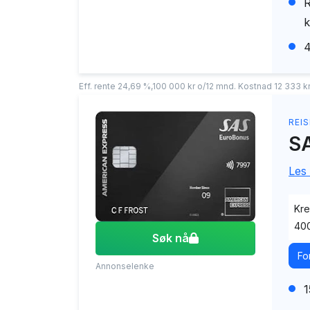
R
k
4
Eff. rente 24,69 %,100 000 kr o/12 mnd. Kostnad 12 333 kr.
REIS
SA
Les
Kre
400
Søk nå
Fo
Annonselenke
1