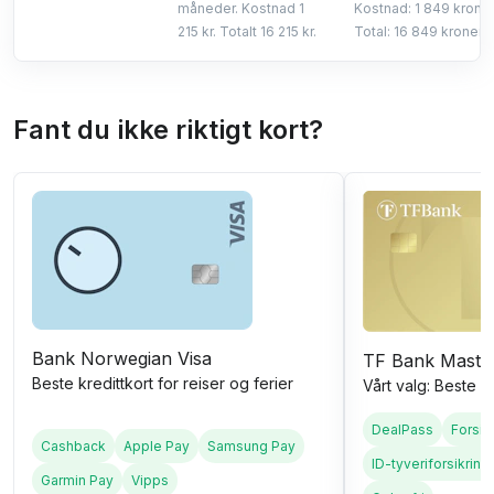
måneder. Kostnad 1
Kostnad: 1 849 kroner
215 kr. Totalt 16 215 kr.
Total: 16 849 kroner.
Fant du ikke riktigt kort?
Bank Norwegian Visa
TF Bank Maste
Beste kredittkort for reiser og ferier
Vårt valg: Beste a
DealPass
Forsik
Cashback
Apple Pay
Samsung Pay
ID-tyveriforsikring
Garmin Pay
Vipps