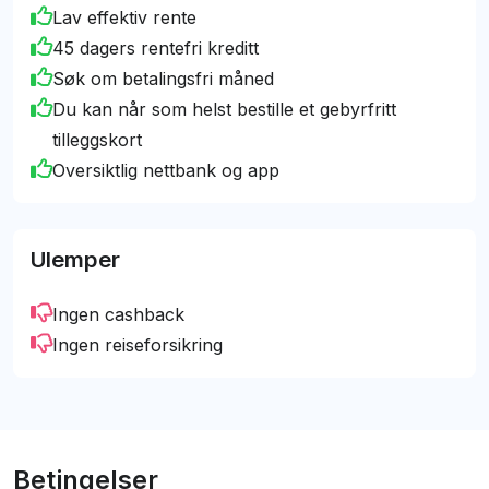
beste og mest objektive veiledningen, slik at du kan
Lav effektiv rente
Skriv en anmeldelse
Les flere anmeldelser
ta det valget som lønner seg mest for deg.
45 dagers rentefri kreditt
Søk om betalingsfri måned
Du kan når som helst bestille et gebyrfritt
tilleggskort
Oversiktlig nettbank og app
Ulemper
Ingen cashback
Ingen reiseforsikring
Betingelser