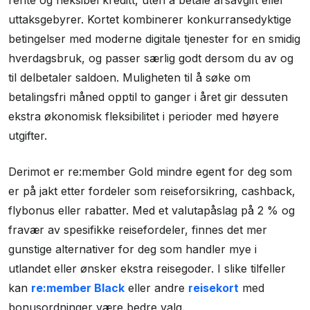
rente og fleksibel kreditt, uten å betale årsavgift eller
uttaksgebyrer. Kortet kombinerer konkurransedyktige
betingelser med moderne digitale tjenester for en smidig
hverdagsbruk, og passer særlig godt dersom du av og
til delbetaler saldoen. Muligheten til å søke om
betalingsfri måned opptil to ganger i året gir dessuten
ekstra økonomisk fleksibilitet i perioder med høyere
utgifter.
Derimot er re:member Gold mindre egent for deg som
er på jakt etter fordeler som reiseforsikring, cashback,
flybonus eller rabatter. Med et valutapåslag på 2 % og
fravær av spesifikke reisefordeler, finnes det mer
gunstige alternativer for deg som handler mye i
utlandet eller ønsker ekstra reisegoder. I slike tilfeller
kan
re:member Black
eller andre
reisekort
med
bonusordninger være bedre valg.