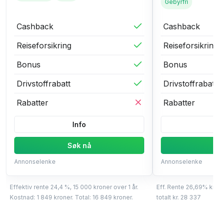
Gebyrfri
Cashback
Cashback
Reiseforsikring
Reiseforsikring
Bonus
Bonus
Drivstoffrabatt
Drivstoffrabatt
Rabatter
Rabatter
Info
Søk nå
S
Annonselenke
Annonselenke
Effektiv rente 24,4 %, 15 000 kroner over 1 år.
Eff. Rente 26,69% kr 
Kostnad: 1 849 kroner. Total: 16 849 kroner.
totalt kr. 28 337