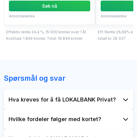
Søk nå
S
Annonselenke
Annonselenke
Effektiv rente 24,4 %, 15 000 kroner over 1 år.
Eff. Rente 26,69% kr 
Kostnad: 1 849 kroner. Total: 16 849 kroner.
totalt kr. 28 337
Spørsmål og svar
Hva kreves for å få LOKALBANK Privat?
Du må være kunde i en av bankene som tilbyr
Hvilke fordeler følger med kortet?
kortet. Aldersgrensen for å få kortet er 18 år og du
må ha inntekt å betjene kredittkortgjelden med.
Foruten at du kan få rentefri kreditt med