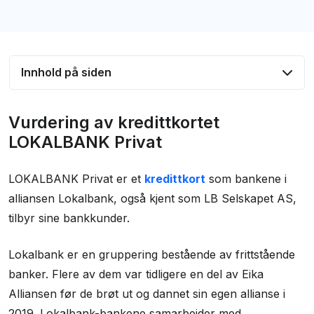
Innhold på siden
Vurdering av kredittkortet LOKALBANK Privat
Vurdering av kredittkortet
LOKALBANK Privat kredittkort vilkår
LOKALBANK Privat
Ingen sparemuligheter
LOKALBANK Privat er et
kredittkort
som bankene i
Inkluderer reise- og avbestillingsforsikring
alliansen Lokalbank, også kjent som LB Selskapet AS,
LOKALBANK Privat som reisekort?
tilbyr sine bankkunder.
Egen app for administrasjon av kortet
Lokalbank er en gruppering bestående av frittstående
Oppsummering
banker. Flere av dem var tidligere en del av Eika
Sammenlign LOKALBANK Privat mot andre kort
Alliansen før de brøt ut og dannet sin egen allianse i
Fant du ikke riktig kort?
2019. Lokalbank-bankene samarbeider med