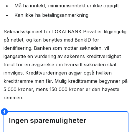
Må ha inntekt, minimumsinntekt er ikke oppgitt
Drangedal Sparebank
Kan ikke ha betalingsanmerkning
Askim & Spydeberg Sparebank
Søknadsskjemaet for LOKALBANK Privat er tilgjengelig
på nettet, og kan benyttes med BankID for
identifisering. Banken som mottar søknaden, vil
igangsette en vurdering av søkerens kredittverdighet
forut for en avgjørelse om hvorvidt søknaden skal
innvilges. Kredittvurderingen avgjør også hvilken
kredittramme man får. Mulig kredittramme begynner på
5 000 kroner, mens 150 000 kroner er den høyeste
rammen.
Ingen sparemuligheter