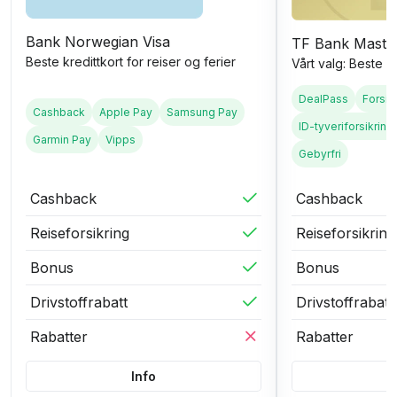
Bank Norwegian Visa
TF Bank Maste
Beste kredittkort for reiser og ferier
Vårt valg: Beste a
DealPass
Forsik
Cashback
Apple Pay
Samsung Pay
ID-tyveriforsikring
Garmin Pay
Vipps
Gebyrfri
Cashback
Cashback
Reiseforsikring
Reiseforsikring
Bonus
Bonus
Drivstoffrabatt
Drivstoffrabatt
Rabatter
Rabatter
Info