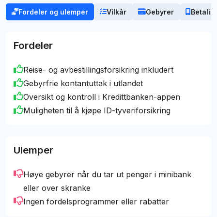
deler
ærlige analyser og vurderinger
. Vi
Bengt
[email protected]
Fordeler og ulemper
Vilkår
Gebyrer
Betalin
samarbeider med noen av kortutstederne og
mottar provisjon når du søker via oss, men dette
påvirker
aldri
våre anbefalinger eller vårt
Fordeler
redaksjonelle innhold. Vårt mål er å gi deg den
beste og mest objektive veiledningen, slik at du kan
Reise- og avbestillingsforsikring inkludert
ta det valget som lønner seg mest for deg.
Gebyrfrie kontantuttak i utlandet
Oversikt og kontroll i Kredittbanken-appen
Muligheten til å kjøpe ID-tyveriforsikring
Ulemper
Høye gebyrer når du tar ut penger i minibank
eller over skranke
Ingen fordelsprogrammer eller rabatter