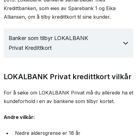
Kredittbanken, som eies av Sparebank 1 og Eika
Spørsmål og svar
Alliansen, om å tilby kredittkort til sine kunder.
Kontaktinformasjon
Brukeranmeldelser
Banker som tilbyr LOKALBANK
Privat Kredittkort
Sparebank 68° Nord
LOKALBANK Privat kredittkort vilkår
Aasen Sparebank
Selbu Sparebank
For å søke om LOKALBANK Privat må du allerede ha et
Nidaros Sparebank
kundeforhold i en av bankene som tilbyr kortet.
Stadsbygd Sparebank
Ørland Sparebank
Andre vilkår:
Tolga-Os Sparebank
Nedre aldersgrense er 18 år
Sparebanken DIN