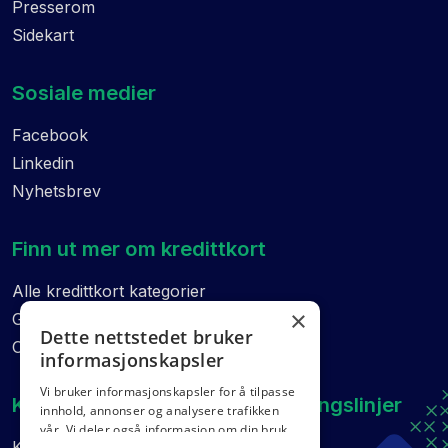
Presserom
Sidekart
Sosiale medier
Facebook
Linkedin
Nyhetsbrev
Finn ut mer om kredittkort
Alle kredittkort kategorier
×
Guider
Dette nettstedet bruker
Ordliste
informasjonskapsler
Vi bruker informasjonskapsler for å tilpasse
Kvalitetskontroll og etiske retningslinjer
innhold, annonser og analysere trafikken
vår. Vi deler også informasjon om din bruk
Kvalitetskontroll