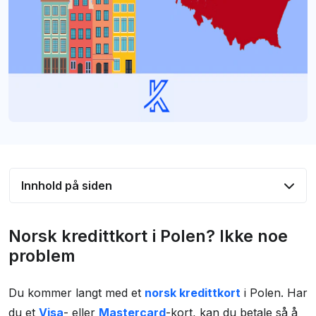
Innhold på siden
Norsk kredittkort i Polen? Ikke noe problem
Norsk kredittkort i Polen? Ikke noe
Billige kredittkort å bruke i Polen
problem
Betal reisen til Polen med kredittkort og spar
Du kommer langt med et
norsk kredittkort
i Polen. Har
penger
du et
Visa
- eller
Mastercard
-kort, kan du betale så å