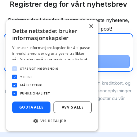
Registrer deg for vårt nyhetsbrev
Registrer deg i dag for å motta de seneste nyhetene,
×
tips og anbefalinger rett til din e-post!
Dette nettstedet bruker
informasjonskapsler
Vi bruker informasjonskapsler for å tilpasse
innhold, annonser og analysere trafikken
vår. Vi deler også informasjon om din bruk
Registrer deg
av nettstedet vårt med våre annonserings-
STRENGT NØDVENDIG
og analysepartnere som kan kombinere den
med annen informasjon du har gitt dem
YTELSE
eller som de har samlet inn fra din bruk av
Ja takk, jeg ønsker å motta nyheter og tips om kredittkort, og
MÅLRETTING
tjenestene deres.
Personvernerklæring
jeg godtar at Compary AB håndterer mine personopplysninger.
FUNKSJONALITET
Ved å registrere deg for vårt nyhetsbrev, godtar du vår
personvernerklæring
.
GODTA ALLE
AVVIS ALLE
VIS DETALJER