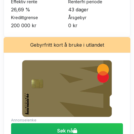
Effektiv rente
Renterfri periode
26,69 %
43 dager
Kredittgrense
Årsgebyr
200 000 kr
0 kr
Gebyrfritt kort å bruke i utlandet
Annonselenke
Søk nå