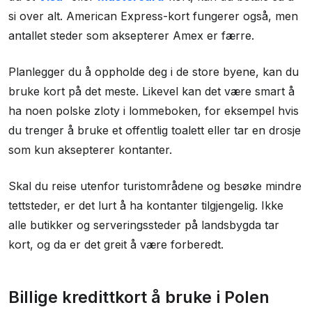
Smartere bruk av kredittkort i Polen
si over alt. American Express-kort fungerer også, men
Beste kredittkort å ta med til Polen
antallet steder som aksepterer Amex er færre.
Veksling og valuta
Planlegger du å oppholde deg i de store byene, kan du
Minibankuttak i Polen
bruke kort på det meste. Likevel kan det være smart å
Velg zloty, ikke norske kroner
ha noen polske zloty i lommeboken, for eksempel hvis
Du kan betale kontaktløst i Polen
du trenger å bruke et offentlig toalett eller tar en drosje
som kun aksepterer kontanter.
Polen er et trygt land
Viktig om kredittkort og reiseforsikring
Skal du reise utenfor turistområdene og besøke mindre
Oppsummering: Slik betaler du smart i Polen
tettsteder, er det lurt å ha kontanter tilgjengelig. Ikke
alle butikker og serveringssteder på landsbygda tar
Andre guider vi tror du vil like
kort, og da er det greit å være forberedt.
Billige kredittkort å bruke i Polen