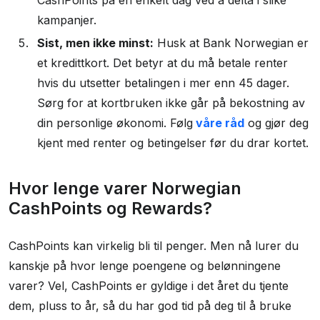
CashPoints på en enkelt dag ved å delta i slike
kampanjer.
Sist, men ikke minst:
Husk at Bank Norwegian er
et kredittkort. Det betyr at du må betale renter
hvis du utsetter betalingen i mer enn 45 dager.
Sørg for at kortbruken ikke går på bekostning av
din personlige økonomi. Følg
våre råd
og gjør deg
kjent med renter og betingelser før du drar kortet.
Hvor lenge varer Norwegian
CashPoints og Rewards?
CashPoints kan virkelig bli til penger. Men nå lurer du
kanskje på hvor lenge poengene og belønningene
varer? Vel, CashPoints er gyldige i det året du tjente
dem, pluss to år, så du har god tid på deg til å bruke