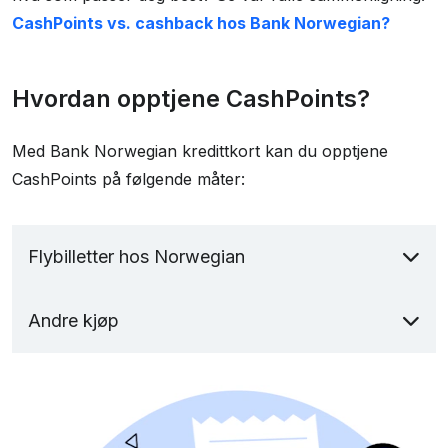
CashPoints vs. cashback hos Bank Norwegian?
Hvordan opptjene CashPoints?
Med Bank Norwegian kredittkort kan du opptjene
CashPoints på følgende måter:
Flybilletter hos Norwegian
Flex-billetter: 5 % CashPoints
Andre kjøp
LowFare+ billetter: 4 % CashPoints
LowFare-billetter: 3 % CashPoints
0,5 % CashPoints på alle øvrige varekjøp i
Norge
Lounge Pass: 8 % CashPoints