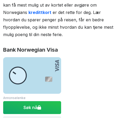
Rewards?
kan få mest mulig ut av kortet eller avgjøre om
Vinst i Freddie Awards 2025
Norwegians
kredittkort
er det rette for deg. Lær
Oppsumering
hvordan du sparer penger på reisen, får en bedre
flyopplevelse, og ikke minst hvordan du kan tjene mest
Spørsmål og svar
mulig poeng til din neste ferie.
Bank Norwegian Visa
Annonselenke
Søk nå