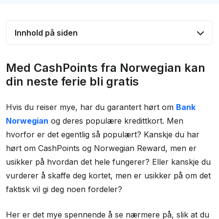
Innhold på siden
Med CashPoints fra Norwegian kan din neste
Med CashPoints fra Norwegian kan
ferie bli gratis
din neste ferie bli gratis
Hva er Norwegian CashPoints?
Hvis du reiser mye, har du garantert hørt om
Bank
Hvordan opptjene CashPoints?
Norwegian
og deres populære kredittkort. Men
Norwegian Reward: Fordelsprogrammet som gir
hvorfor er det egentlig så populært? Kanskje du har
mer
hørt om CashPoints og Norwegian Reward, men er
Dette er noen av belønningene du får med
usikker på hvordan det hele fungerer? Eller kanskje du
Norwegian Reward
vurderer å skaffe deg kortet, men er usikker på om det
Slik maksimerer du opptjeningen av CashPoints
faktisk vil gi deg noen fordeler?
Hvor lenge varer Norwegian CashPoints og
Her er det mye spennende å se nærmere på, slik at du