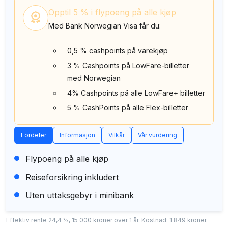
Opptil 5 % i flypoeng på alle kjøp
Med Bank Norwegian Visa får du:
0,5 % cashpoints på varekjøp
3 % Cashpoints på LowFare-billetter
med Norwegian
4% Cashpoints på alle LowFare+ billetter
5 % CashPoints på alle Flex-billetter
Fordeler
Informasjon
Vilkår
Vår vurdering
Flypoeng på alle kjøp
Reiseforsikring inkludert
Uten uttaksgebyr i minibank
Effektiv rente 24,4 %, 15 000 kroner over 1 år. Kostnad: 1 849 kroner.