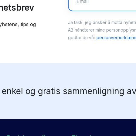
yhetsbrev
Ja takk, jeg ønsker å motta nyhet
yhetene, tips og
AB håndterer mine personopplysni
godtar du vår
personvernerklæri
 enkel og gratis sammenligning av 