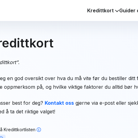
Kredittkort
Guider 
redittkort
dittkort”
.
g en god oversikt over hva du må vite før du bestiller ditt f
 oppmerksom på, og hvilke viktige faktorer du alltid bør hu
passer best for deg?
Kontakt oss
gjerne via e-post eller sje
å ta det riktige valget!
 Kredittkortlisten