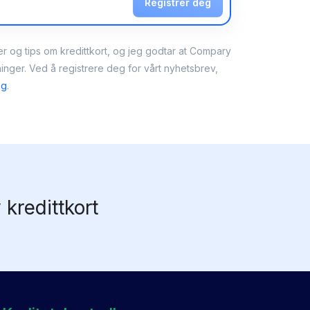
Registrer deg
er og tips om kredittkort, og jeg godtar at Compary
nger. Ved å registrere deg for vårt nyhetsbrev,
ng
.
kredittkort