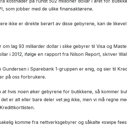
ra kostnader på rundt 502 millioner dollar i året for butikke
I, som jobber med de ulike finansaktørene.
ere ikke er direkte berørt av disse gebyrene, kan de likeve
.
om lag 93 milliarder dollar i slike gebyrer til Visa og Master
ollar i 2012, ifølge en rapport fra Nilson Report, skriver Wal
ndersen i Sparebank 1-gruppen er enig, og sier til Kreditt
er på oss forbrukere.
m at hvis noen øker gebyrene for butikkene, så kommer buti
et er alt eller bare deler vet jeg ikke, men vi må regne m
l Kredittkortlisten.
akelig komme fra nettverksgebyrer og såkalte «swipe fees»