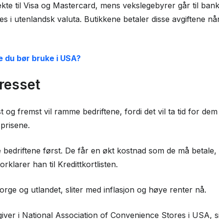
kte til Visa og Mastercard, mens vekslegebyrer går til ban
ales i utenlandsk valuta. Butikkene betaler disse avgiftene 
e du bør bruke i USA?
resset
 og fremst vil ramme bedriftene, fordi det vil ta tid for de
 prisene.
edriftene først. De får en økt kostnad som de må betale, så 
forklarer han til Kredittkortlisten.
orge og utlandet, sliter med inflasjon og høye renter nå.
iver i National Association of Convenience Stores i USA, si