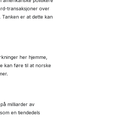
l amerikanske politikere
ard-transaksjoner over
. Tanken er at dette kan
irkninger her hjemme,
 kan føre til at norske
mer.
å milliarder av
 som en tiendedels