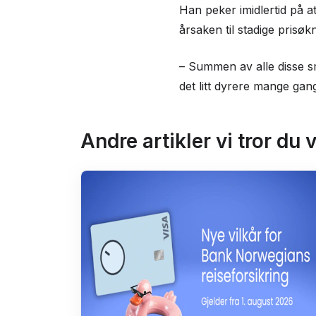
Han peker imidlertid på at
årsaken til stadige prisø
– Summen av alle disse små
det litt dyrere mange gan
Andre artikler vi tror du vi