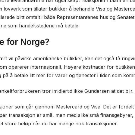
tore leverandørene har også skapt reaksjoner i blant en de
om lovverk som tillater butikker å behandle Visa og Masterc
allerede blitt omtalt i både Representantenes hus og Senatet
ftene som handelsstedene må betale.
e for Norge?
rt vil påvirke amerikanske butikker, kan det også få ringv
 som opererer internasjonalt. Høyere kostnader for butikkene
på å betale litt mer for varer og tjenester i tiden som kom
nkeltforbrukeren tror imidlertid ikke Gundersen at det blir.
joner som går gjennom Mastercard og Visa. Det er fordelt p
per transaksjon er små, men med slike små finansgebyrer,
det store beløp når du har mange nok transaksjoner.