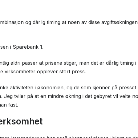
mbinasjon og dårlig timing at noen av disse avgiftsøkningen s
rsen i Sparebank 1.
ntlig aldri passer at prisene stiger, men det er dårlig timing
ge virksomheter opplever stort press.
senke aktiviteten i økonomien, og de som kjenner på presset 
 Jeg tviler på at en mindre økning i det gebyret vil velte n
 han fast.
merksomhet