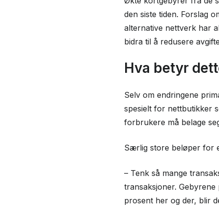
Økte kortgebyrer fra de s
den siste tiden. Forslag 
alternative nettverk har 
bidra til å redusere avgi
Hva betyr dett
Selv om endringene primæ
spesielt for nettbutikker
forbrukere må belage seg 
Særlig store beløper for e
– Tenk så mange transaks
transaksjoner. Gebyrene 
prosent her og der, blir 