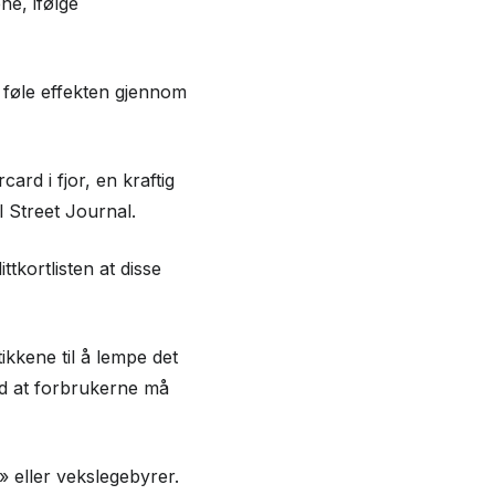
ne, ifølge
l føle effekten gjennom
card i fjor, en kraftig
l Street Journal.
kortlisten at disse
kkene til å lempe det
ed at forbrukerne må
 eller vekslegebyrer.