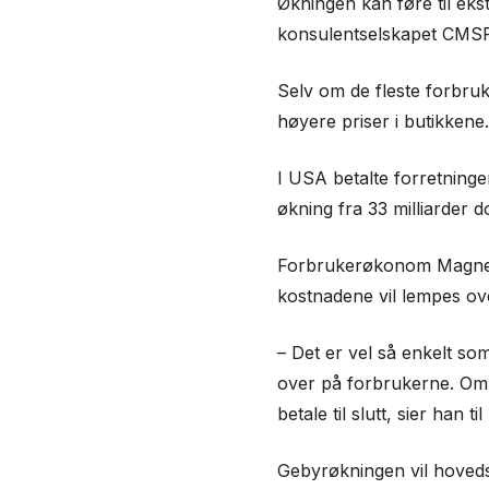
Økningen kan føre til ekst
konsulentselskapet CMSP
Selv om de fleste forbruk
høyere priser i butikkene
I USA betalte forretninger 
økning fra 33 milliarder d
Forbrukerøkonom Magne Gu
kostnadene vil lempes ov
– Det er vel så enkelt so
over på forbrukerne. Om d
betale til slutt, sier han ti
Gebyrøkningen vil hoveds